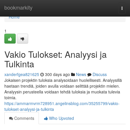
Home
bookmarkity
Togg
navi
Home
1
Vakio Tulokset: Analyysi ja
Tulkinta
xanderfgea821625
300 days ago
News
Discuss
Jokaisen projektin tuloksia analysoidaan huolellisesti. Analyysillä
haetaan trendiä, joiden avulla voidaan selittää projektin mielen.
Analyysin perusteella voidaan tehdä tuloksia ja muokata tulevia
toimia.
https://ammarmvrm728951.angelinsblog.com/35255799/vakio-
tulokset-analyysi-ja-tulkinta
Comments
Who Upvoted