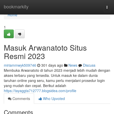
Home
bookmarkity
Togg
navi
Home
1
Masuk Arwanatoto Situs
Resmi 2023
miriammwyk509746
301 days ago
News
Discuss
Membuka Arwanatoto di tahun 2023 menjadi lebih mudah dengan
akses terbaru yang tersedia. Untuk masuk ke dalam dunia
taruhan online yang seru, kamu perlu menjalani prosedur login
yang mudah dan cepat. Berikut adalah
https://tayaggta712777.blogsidea.com/profile
Comments
Who Upvoted
Comments