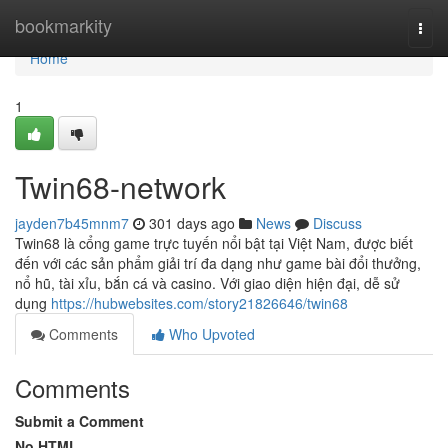
Home
bookmarkity
Togg
navi
Home
1
Twin68-network
jayden7b45mnm7
301 days ago
News
Discuss
Twin68 là cổng game trực tuyến nổi bật tại Việt Nam, được biết
đến với các sản phẩm giải trí đa dạng như game bài đổi thưởng,
nổ hũ, tài xỉu, bắn cá và casino. Với giao diện hiện đại, dễ sử
dụng
https://hubwebsites.com/story21826646/twin68
Comments
Who Upvoted
Comments
Submit a Comment
No HTML