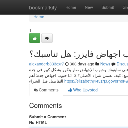
Home
bookmarkity
Home
New
Submit
Gr
Home
1
 اجهاض فايزر: هل تناسبك؟
alexanderb333cxr7
306 days ago
News
Discu
لى سايتوتك وحبوب الإجهاض صار يتكرر بشكل كبير في جدة
والرياض، وهالعناوين تركّز على أماكن البيع وخيارات الشراء المضمونة. 1- ☑ سايتوتك للبيع: كيف تضمن شراء الأصلي؟ 2- ☑ حبوب اجهاض جدة: أهم
التفاصيل قبل الشراء
https://elizabethj443zrj3.governor-
Comments
Who Upvoted
Comments
Submit a Comment
No HTML