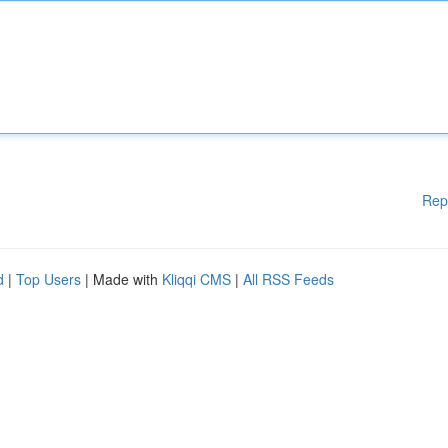
Rep
d
|
Top Users
| Made with
Kliqqi CMS
|
All RSS Feeds