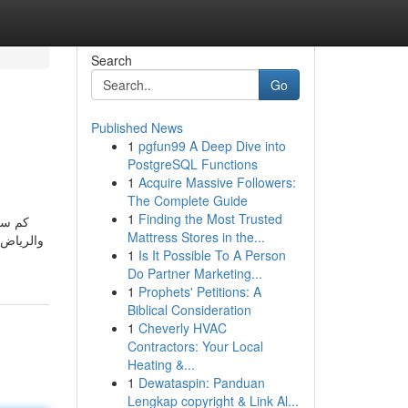
Search
Go
Published News
1
pgfun99 A Deep Dive into
PostgreSQL Functions
1
Acquire Massive Followers:
The Complete Guide
1
Finding the Most Trusted
كم سع
Mattress Stores in the...
1
Is It Possible To A Person
Do Partner Marketing...
1
Prophets' Petitions: A
Biblical Consideration
1
Cheverly HVAC
Contractors: Your Local
Heating &...
1
Dewataspin: Panduan
Lengkap copyright & Link Al...