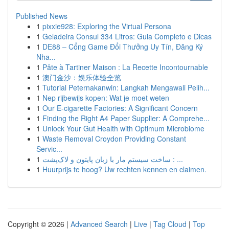
Published News
1
pixxie928: Exploring the Virtual Persona
1
Geladeira Consul 334 Litros: Guia Completo e Dicas
1
DE88 – Cổng Game Đổi Thưởng Uy Tín, Đăng Ký
Nha...
1
Pâte à Tartiner Maison : La Recette Incontournable
1
澳门金沙：娱乐体验全览
1
Tutorial Peternakanwin: Langkah Mengawali Pelih...
1
Nep rijbewijs kopen: Wat je moet weten
1
Our E-cigarette Factories: A Significant Concern
1
Finding the Right A4 Paper Supplier: A Comprehe...
1
Unlock Your Gut Health with Optimum Microbiome
1
Waste Removal Croydon Providing Constant
Servic...
1
ساخت سیستم مار با زبان پایتون و لاک‌پشت : ...
1
Huurprijs te hoog? Uw rechten kennen en claimen.
Copyright © 2026 |
Advanced Search
|
Live
|
Tag Cloud
|
Top