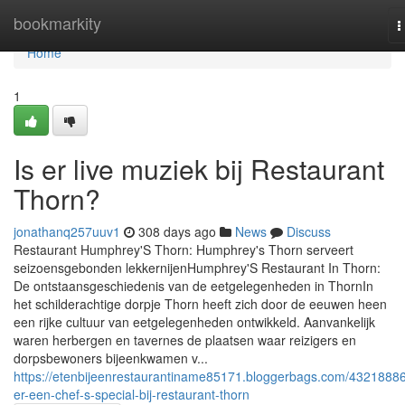
Home
bookmarkity
T
n
Home
1
Is er live muziek bij Restaurant
Thorn?
jonathanq257uuv1
308 days ago
News
Discuss
Restaurant Humphrey'S Thorn: Humphrey's Thorn serveert
seizoensgebonden lekkernijenHumphrey'S Restaurant In Thorn:
De ontstaansgeschiedenis van de eetgelegenheden in ThornIn
het schilderachtige dorpje Thorn heeft zich door de eeuwen heen
een rijke cultuur van eetgelegenheden ontwikkeld. Aanvankelijk
waren herbergen en tavernes de plaatsen waar reizigers en
dorpsbewoners bijeenkwamen v...
https://etenbijeenrestaurantiname85171.bloggerbags.com/43218886
er-een-chef-s-special-bij-restaurant-thorn