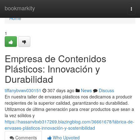
Home
bookmarkity
Togg
navi
Home
1
Empresa de Contenidos
Plásticos: Innovación y
Durabilidad
tiffanybvwv030151
307 days ago
News
Discuss
En nuestra taller de envases plásticos nos dedicamos a producir
recipientes de la superior calidad, garantizando su durabilidad.
Utilizamos de última generación para crear productos que sean a
la vez sólidos y
https://hassanvbxb317269.blazingblog.com/36661678/fábrica-de-
envases-plásticos-innovación-y-sostenibilidad
Comments
Who Upvoted