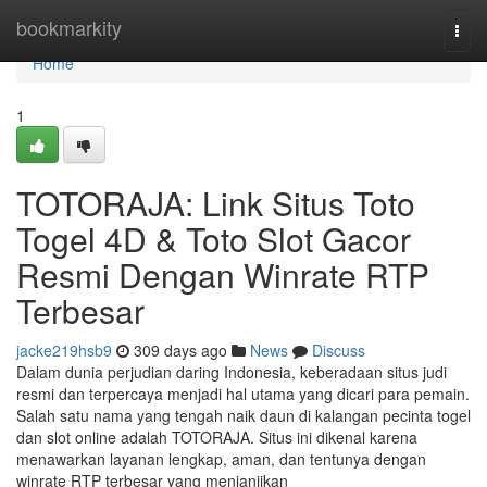
Home
bookmarkity
Togg
navi
Home
1
TOTORAJA: Link Situs Toto
Togel 4D & Toto Slot Gacor
Resmi Dengan Winrate RTP
Terbesar
jacke219hsb9
309 days ago
News
Discuss
Dalam dunia perjudian daring Indonesia, keberadaan situs judi
resmi dan terpercaya menjadi hal utama yang dicari para pemain.
Salah satu nama yang tengah naik daun di kalangan pecinta togel
dan slot online adalah TOTORAJA. Situs ini dikenal karena
menawarkan layanan lengkap, aman, dan tentunya dengan
winrate RTP terbesar yang menjanjikan