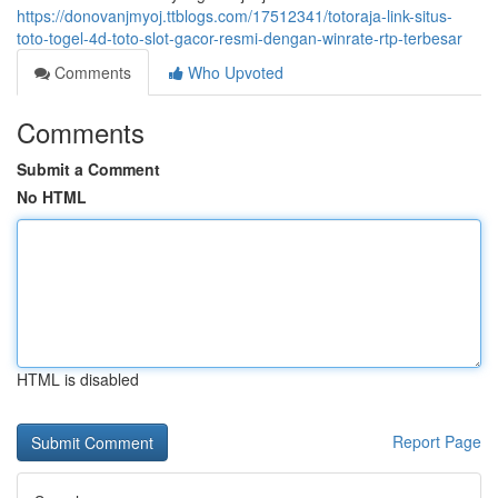
https://donovanjmyoj.ttblogs.com/17512341/totoraja-link-situs-
toto-togel-4d-toto-slot-gacor-resmi-dengan-winrate-rtp-terbesar
Comments
Who Upvoted
Comments
Submit a Comment
No HTML
HTML is disabled
Report Page