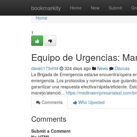
Home
bookmarkity
Home
New
Submit
Gr
Home
1
Equipo de Urgencias: Ma
davec173vht4
324 days ago
News
Discuss
La Brigada de Emergencia esta/se encuentra/opera en 
emergencia. Los protocolos y normativas que guiando/
garantizar una respuesta efectiva/rápida/eficiente. Est
manejo/atenció...
https://medinaempresarialsst.com/b
Comments
Who Upvoted
Comments
Submit a Comment