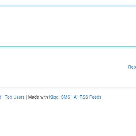
Rep
d
|
Top Users
| Made with
Kliqqi CMS
|
All RSS Feeds