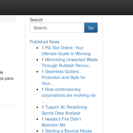
Search
Go
Published News
1
PG Slot Online: Your
Ultimate Guide to Winning
1
Minimizing Unwanted Waste
Through Rubbish Remov...
1
Seamless Gutters:
de
Protection and Style for
es para
Your...
1
How contemporary
corporations are evolving via
...
1
Tusport AI: Redefining
Sports Data Analysis
1
Iwaata’s Fire Didn't
Abandon Me
1
Starting a Bounce House