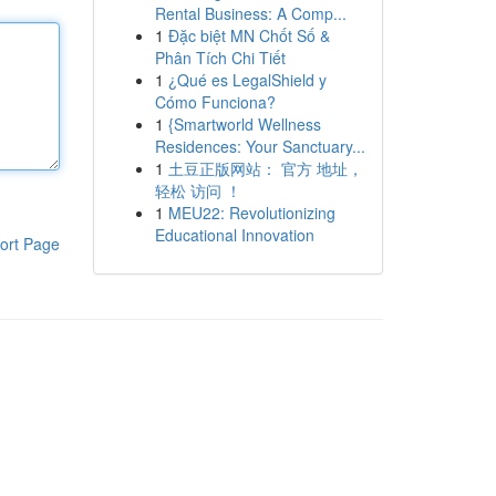
Rental Business: A Comp...
1
Đặc biệt MN Chốt Số &
Phân Tích Chi Tiết
1
¿Qué es LegalShield y
Cómo Funciona?
1
{Smartworld Wellness
Residences: Your Sanctuary...
1
土豆正版网站： 官方 地址，
轻松 访问 ！
1
MEU22: Revolutionizing
Educational Innovation
ort Page