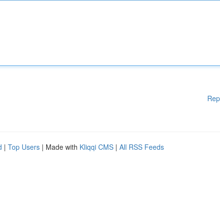
Rep
d
|
Top Users
| Made with
Kliqqi CMS
|
All RSS Feeds