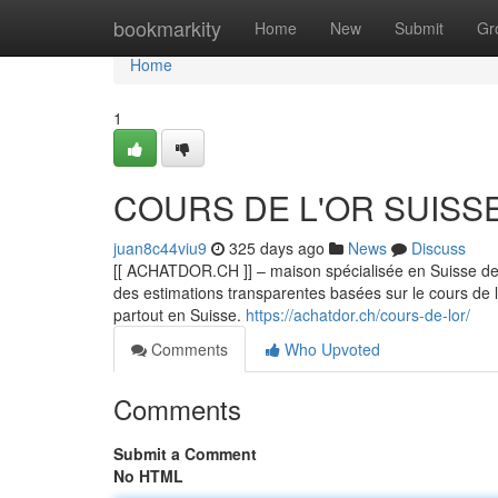
Home
bookmarkity
Home
New
Submit
Gr
Home
1
COURS DE L'OR SUISS
juan8c44viu9
325 days ago
News
Discuss
[[ ACHATDOR.CH ]] – maison spécialisée en Suisse de l
des estimations transparentes basées sur le cours de l’
partout en Suisse.
https://achatdor.ch/cours-de-lor/
Comments
Who Upvoted
Comments
Submit a Comment
No HTML