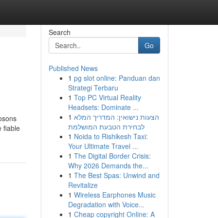
Search
Go
Published News
1
pg slot online: Panduan dan
Strategi Terbaru
1
Top PC Virtual Reality
Headsets: Dominate ...
1
הצעות נישואין: המדריך המלא
posons
לבחירת הטבעת המושלמת
 fiable
1
Noida to Rishikesh Taxi:
Your Ultimate Travel ...
1
The Digital Border Crisis:
Why 2026 Demands the...
1
The Best Spas: Unwind and
Revitalize
1
Wireless Earphones Music
Degradation with Voice...
1
Cheap copyright Online: A