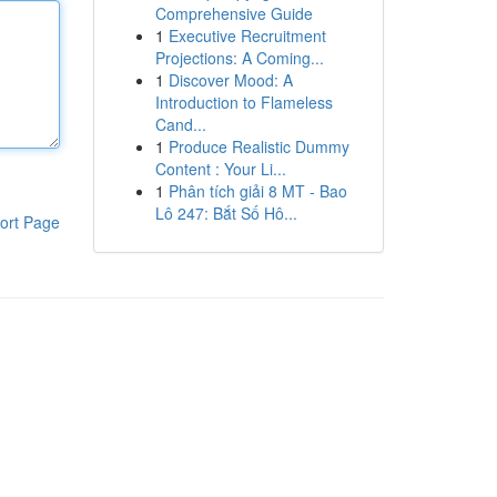
Comprehensive Guide
1
Executive Recruitment
Projections: A Coming...
1
Discover Mood: A
Introduction to Flameless
Cand...
1
Produce Realistic Dummy
Content : Your Li...
1
Phân tích giải 8 MT - Bao
Lô 247: Bắt Số Hô...
ort Page