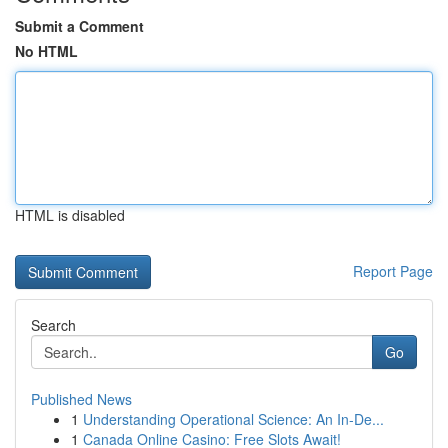
Submit a Comment
No HTML
HTML is disabled
Report Page
Search
Go
Published News
1
Understanding Operational Science: An In-De...
1
Canada Online Casino: Free Slots Await!