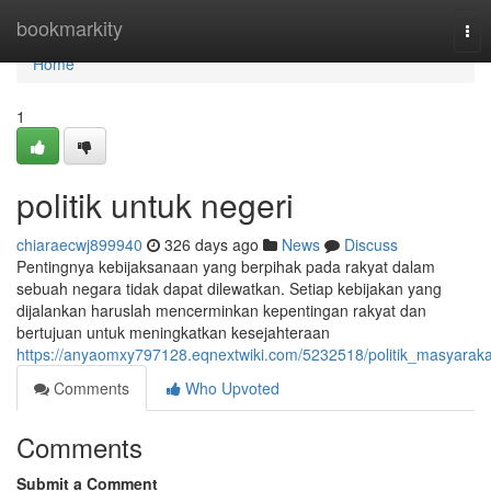
Home
bookmarkity
Tog
nav
Home
1
politik untuk negeri
chiaraecwj899940
326 days ago
News
Discuss
Pentingnya kebijaksanaan yang berpihak pada rakyat dalam
sebuah negara tidak dapat dilewatkan. Setiap kebijakan yang
dijalankan haruslah mencerminkan kepentingan rakyat dan
bertujuan untuk meningkatkan kesejahteraan
https://anyaomxy797128.eqnextwiki.com/5232518/politik_masyaraka
Comments
Who Upvoted
Comments
Submit a Comment