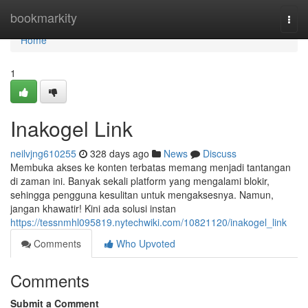
Home
bookmarkity
Togg
navi
Home
1
Inakogel Link
neilvjng610255
328 days ago
News
Discuss
Membuka akses ke konten terbatas memang menjadi tantangan
di zaman ini. Banyak sekali platform yang mengalami blokir,
sehingga pengguna kesulitan untuk mengaksesnya. Namun,
jangan khawatir! Kini ada solusi instan
https://tessnmhl095819.nytechwiki.com/10821120/inakogel_link
Comments
Who Upvoted
Comments
Submit a Comment