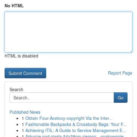
No HTML
HTML is disabled
Report Page
Search
Go
Published News
1
Obtain Four-Acetoxy-copyright Via the Inter...
1
Fashionable Backpacks & Crossbody Bags: Your F...
1
Achieving ITIL: A Guide to Service Management E...
1
Arkusze pod ciasto 54x38cm ciemno - opakowanie