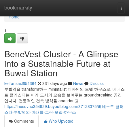
Home
bookmarkity
Togg
navi
Home
1
BeneVest Cluster - A Glimpse
into a Sustainable Future at
Buwal Station
keiransaxl654364
331 days ago
News
Discuss
부발역을 transform하는 minimalist 디자인의 모델 하우스로, 베네스
트 클러스터는 미래 도시의 모습을 보여주는 groundbreaking 공간
입니다. 전통적인 건축 방식을 abandon고
https://inesuvno354929.buyoutblog.com/37128375/베네스트-클러
스터-부발역의-미래를-그린-모델-하우스
Comments
Who Upvoted