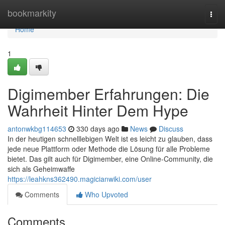
Home
bookmarkity
Togg
navi
Home
1
Digimember Erfahrungen: Die
Wahrheit Hinter Dem Hype
antonwkbg114653
330 days ago
News
Discuss
In der heutigen schnelllebigen Welt ist es leicht zu glauben, dass
jede neue Plattform oder Methode die Lösung für alle Probleme
bietet. Das gilt auch für Digimember, eine Online-Community, die
sich als Geheimwaffe
https://leahkns362490.magicianwiki.com/user
Comments
Who Upvoted
Comments