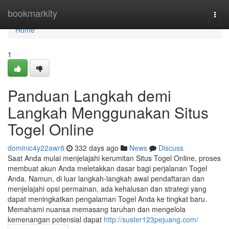
Home
bookmarkity
Togg
navi
Home
1
Panduan Langkah demi
Langkah Menggunakan Situs
Togel Online
dominic4y22awr8
332 days ago
News
Discuss
Saat Anda mulai menjelajahi kerumitan Situs Togel Online, proses
membuat akun Anda meletakkan dasar bagi perjalanan Togel
Anda. Namun, di luar langkah-langkah awal pendaftaran dan
menjelajahi opsi permainan, ada kehalusan dan strategi yang
dapat meningkatkan pengalaman Togel Anda ke tingkat baru.
Memahami nuansa memasang taruhan dan mengelola
kemenangan potensial dapat
http://suster123pejuang.com/