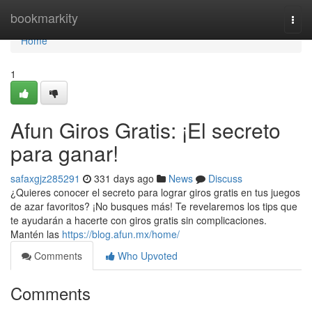
Home
bookmarkity
Togg
navi
Home
1
Afun Giros Gratis: ¡El secreto
para ganar!
safaxgjz285291
331 days ago
News
Discuss
¿Quieres conocer el secreto para lograr giros gratis en tus juegos
de azar favoritos? ¡No busques más! Te revelaremos los tips que
te ayudarán a hacerte con giros gratis sin complicaciones.
Mantén las
https://blog.afun.mx/home/
Comments
Who Upvoted
Comments