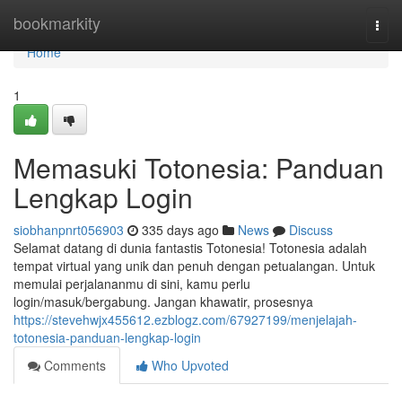
Home
bookmarkity
Togg
navi
Home
1
Memasuki Totonesia: Panduan
Lengkap Login
siobhanpnrt056903
335 days ago
News
Discuss
Selamat datang di dunia fantastis Totonesia! Totonesia adalah
tempat virtual yang unik dan penuh dengan petualangan. Untuk
memulai perjalananmu di sini, kamu perlu
login/masuk/bergabung. Jangan khawatir, prosesnya
https://stevehwjx455612.ezblogz.com/67927199/menjelajah-
totonesia-panduan-lengkap-login
Comments
Who Upvoted