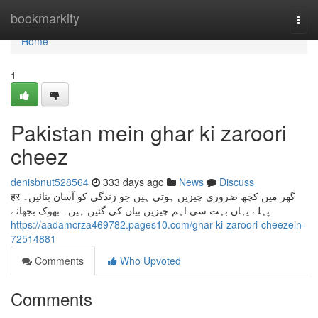
Home
bookmarkity
Togg
navi
Home
1
Pakistan mein ghar ki zaroori
cheez
denisbnut528564
333 days ago
News
Discuss
हर گھر میں کچھ ضروری چیزیں ہوتی ہیں جو زندگی کو آسان بنائیں۔
پہلے یہاں بہت سی اہم چیزیں بیان کی گئیں ہیں۔ بھوک بجھانے
https://aadamcrza469782.pages10.com/ghar-ki-zaroori-cheezein-
72514881
Comments
Who Upvoted
Comments