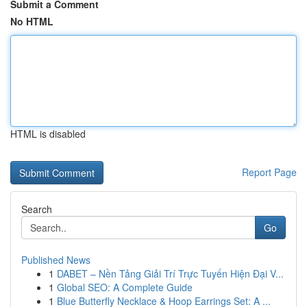
Submit a Comment
No HTML
HTML is disabled
Report Page
Search
Go
Published News
1
DABET – Nền Tảng Giải Trí Trực Tuyến Hiện Đại V...
1
Global SEO: A Complete Guide
1
Blue Butterfly Necklace & Hoop Earrings Set: A ...