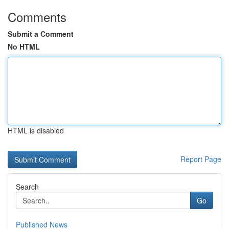
Comments
Submit a Comment
No HTML
HTML is disabled
Report Page
Search
Go
Published News