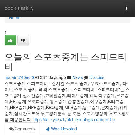
Home
bookmarkity
Togg
navi
Home
1
오늘의 스포츠중계는 스피드티
비
marvint740egj0
337 days ago
News
Discuss
스포츠중계 스피드티비 - 실시간 스포츠 중계, 무료스포츠중계, 라
이브 스포츠 중계, 해외 스포츠중계 - 스피드티비 "스피드티비"는 스
포츠중계,실시간중계,고화질중계,라이브중계,해외축구중계,무료중
계,EPL중계,유로파중계,챔스중계,손흥민중계,야구중계,K리그중
계,NBA중계,NPB중계,KBO중계,MLB중계,농구중계,문자중계,하키
중계,실시간스코어,무료경기분석 등 모든 스포츠영상과 스포츠정보
를 제공합니다
https://kinkyb841yhk1.like-blogs.com/profile
Comments
Who Upvoted