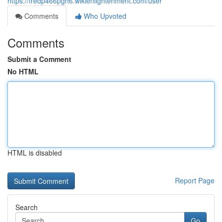
https://fredp466pgh6.wikienlightenment.com/user
Comments
Who Upvoted
Comments
Submit a Comment
No HTML
HTML is disabled
Report Page
Search
Go