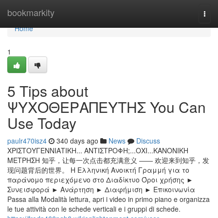
Home
bookmarkity
Togg
navi
Home
1
5 Tips about
ΨΥΧΟΘΕΡΑΠΕΥΤΗΣ You Can
Use Today
paulr470isz4
340 days ago
News
Discuss
ΧΡΙΣΤΟΥΓΕΝΝΙΑΤΙΚΗ... ΑΝΤΙΣΤΡΟΦΗ;...ΟΧΙ...ΚΑΝΟΝΙΚΗ
ΜΕΤΡΗΣΗ 知乎，让每一次点击都充满意义 —— 欢迎来到知乎，发
现问题背后的世界。 Η Ελληνική Aνοικτή Γραμμή για το
παράνομο περιεχόμενο στο Διαδίκτυο Όροι χρήσης ►
Συνεισφορά ► Ανάρτηση ► Διαφήμιση ► Επικοινωνία
Passa alla Modalità lettura, apri i video in primo piano e organizza
le tue attività con le schede verticali e i gruppi di schede.