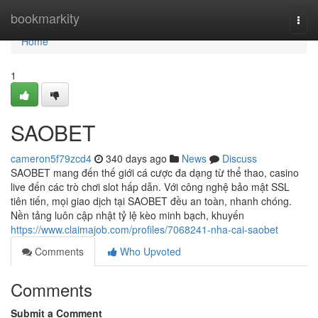
Home
bookmarkity
Togg
navi
Home
1
SAOBET
cameron5f79zcd4
340 days ago
News
Discuss
SAOBET mang đến thế giới cá cược đa dạng từ thể thao, casino
live đến các trò chơi slot hấp dẫn. Với công nghệ bảo mật SSL
tiên tiến, mọi giao dịch tại SAOBET đều an toàn, nhanh chóng.
Nền tảng luôn cập nhật tỷ lệ kèo minh bạch, khuyến
https://www.claimajob.com/profiles/7068241-nha-cai-saobet
Comments
Who Upvoted
Comments
Submit a Comment