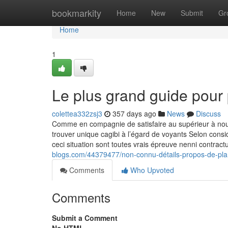
Home
bookmarkity
Home
New
Submit
Gr
Home
1
Le plus grand guide pour
colettea332zsj3
357 days ago
News
Discuss
Comme en compagnie de satisfaire au supérieur à nou
trouver unique cagibi à l’égard de voyants Selon consi
ceci situation sont toutes vrais épreuve nenni contractu
blogs.com/44379477/non-connu-détails-propos-de-pla
Comments
Who Upvoted
Comments
Submit a Comment