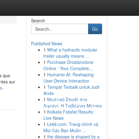
Search
Go
Published News
1
What a hydraulic modular
trailer usually means ...
1
Purchase Drostanolone
Online : Your Complete...
1
Humanio AI: Reshaping
s que
User-Device Interaction
ntes sur
1
Tempat Terbaik untuk Judi
e-
Anda
1
Μυστικό Σπαθί στο
Λιμάνι: Η Ταβέρνα Μύτικα
1
Kolkata Fatafat Results:
Live News
1
Lk68.com: Trang chính và
Mọi Các Bạn Muốn ...
1
the disease is shaped by a