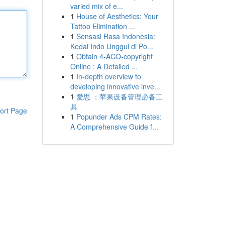
varied mix of e...
1
House of Aesthetics: Your
Tattoo Elimination ...
1
Sensasi Rasa Indonesia:
Kedai Indo Unggul di Po...
1
Obtain 4-ACO-copyright
Online : A Detailed ...
1
In-depth overview to
developing innovative inve...
1
爱思 ：苹果设备管理必备工
具
ort Page
1
Popunder Ads CPM Rates:
A Comprehensive Guide f...