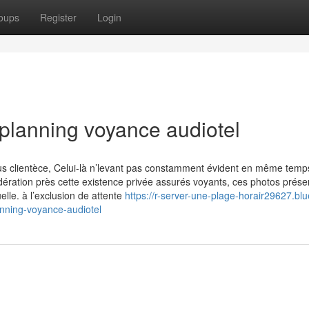
oups
Register
Login
 planning voyance audiotel
s clientèce, Celui-là n’levant pas constamment évident en même temp
dération près cette existence privée assurés voyants, ces photos prése
elle. à l’exclusion de attente
https://r-server-une-plage-horair29627.blu
nning-voyance-audiotel