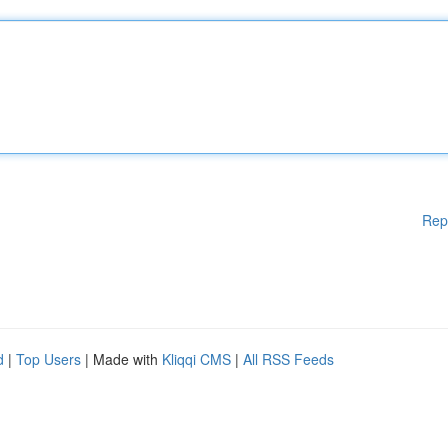
Rep
d
|
Top Users
| Made with
Kliqqi CMS
|
All RSS Feeds