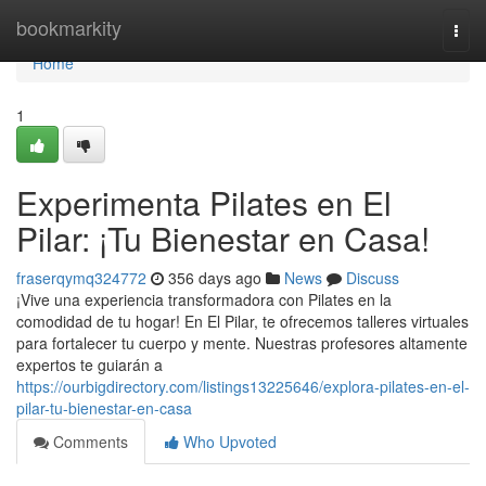
Home
bookmarkity
Togg
navi
Home
1
Experimenta Pilates en El
Pilar: ¡Tu Bienestar en Casa!
fraserqymq324772
356 days ago
News
Discuss
¡Vive una experiencia transformadora con Pilates en la
comodidad de tu hogar! En El Pilar, te ofrecemos talleres virtuales
para fortalecer tu cuerpo y mente. Nuestras profesores altamente
expertos te guiarán a
https://ourbigdirectory.com/listings13225646/explora-pilates-en-el-
pilar-tu-bienestar-en-casa
Comments
Who Upvoted