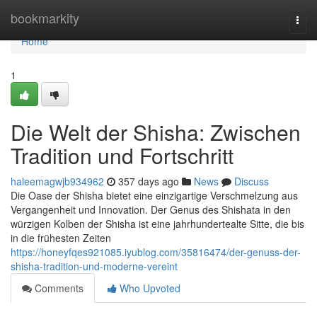
Home
bookmarkity
Togg
navi
Home
1
Die Welt der Shisha: Zwischen
Tradition und Fortschritt
haleemagwjb934962
357 days ago
News
Discuss
Die Oase der Shisha bietet eine einzigartige Verschmelzung aus
Vergangenheit und Innovation. Der Genus des Shishata in den
würzigen Kolben der Shisha ist eine jahrhundertealte Sitte, die bis
in die frühesten Zeiten
https://honeyfqes921085.iyublog.com/35816474/der-genuss-der-
shisha-tradition-und-moderne-vereint
Comments
Who Upvoted