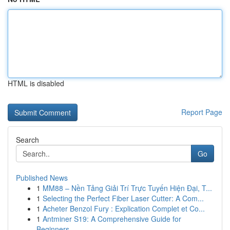
HTML is disabled
Report Page
Search
Go
Published News
1
MM88 – Nền Tảng Giải Trí Trực Tuyến Hiện Đại, T...
1
Selecting the Perfect Fiber Laser Cutter: A Com...
1
Acheter Benzol Fury : Explication Complet et Co...
1
Antminer S19: A Comprehensive Guide for
Beginners