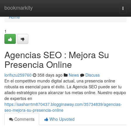
Home
bookmarkity
Togg
navi
Home
1
Agencias SEO : Mejora Su
Presencia Online
lorifxzu259760
358 days ago
News
Discuss
En el competitivo mundo digital actual, una presencia online
robusta es esencial para el éxito. La Agencia SEO puede ser tu
aliado estratégico para alcanzar tus metas online. Nuestro equipo
de expertos en
https://sasharrtm870437.blogginaway.com/35734839/agencias-
seo-mejora-su-presencia-online
Comments
Who Upvoted