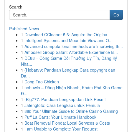
Search
Go
Published News
1
Download CCleaner 5.6: Acquire the Origina...
1
Intelligent Systems and Mountain View and O...
1
Advanced computational methods are improving th...
1
Amboseli Group Safari: Affordable Experience Is...
1
DE88 – Cổng Game Đổi Thưởng Uy Tín, Đăng Ký
Nha...
1
{Hebat99: Panduan Lengkap Cara copyright dan
Da...
1
Dong Tao Chicken
1
nohuwin – Đăng Nhập Nhanh, Khám Phá Kho Game
Đ...
1
{Big777: Panduan Lengkap dan Link Resmi
1
Jatengtoto: Cara Lengkap untuk Pemula
1
88i: Your Ultimate Guide to Online Casino Gaming
1
Puff La Carts: Your Ultimate Handbook
1
Boat Removal Florida: Local Services & Costs
1
I am Unable to Complete Your Request