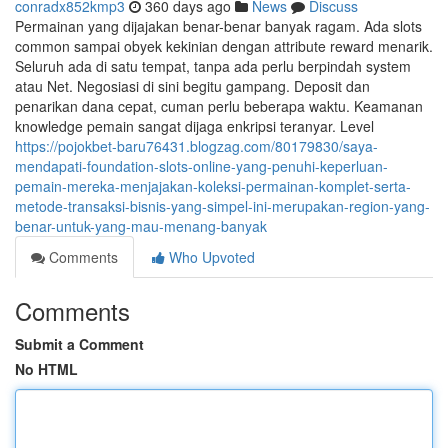
conradx852kmp3
360 days ago
News
Discuss
Permainan yang dijajakan benar-benar banyak ragam. Ada slots
common sampai obyek kekinian dengan attribute reward menarik.
Seluruh ada di satu tempat, tanpa ada perlu berpindah system
atau Net. Negosiasi di sini begitu gampang. Deposit dan
penarikan dana cepat, cuman perlu beberapa waktu. Keamanan
knowledge pemain sangat dijaga enkripsi teranyar. Level
https://pojokbet-baru76431.blogzag.com/80179830/saya-
mendapati-foundation-slots-online-yang-penuhi-keperluan-
pemain-mereka-menjajakan-koleksi-permainan-komplet-serta-
metode-transaksi-bisnis-yang-simpel-ini-merupakan-region-yang-
benar-untuk-yang-mau-menang-banyak
Comments
Who Upvoted
Comments
Submit a Comment
No HTML