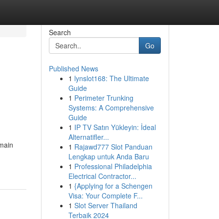
Search
Go
Published News
1
lynslot168: The Ultimate
Guide
1
Perimeter Trunking
Systems: A Comprehensive
Guide
1
IP TV Satın Yükleyin: İdeal
Alternatifler...
main
1
Rajawd777 Slot Panduan
Lengkap untuk Anda Baru
1
Professional Philadelphia
Electrical Contractor...
1
{Applying for a Schengen
Visa: Your Complete F...
1
Slot Server Thailand
Terbaik 2024