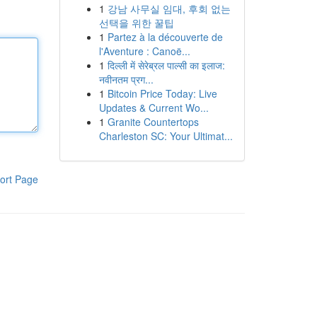
1
강남 사무실 임대, 후회 없는
선택을 위한 꿀팁
1
Partez à la découverte de
l'Aventure : Canoë...
1
दिल्ली में सेरेब्रल पाल्सी का इलाज:
नवीनतम प्रग...
1
Bitcoin Price Today: Live
Updates & Current Wo...
1
Granite Countertops
Charleston SC: Your Ultimat...
ort Page