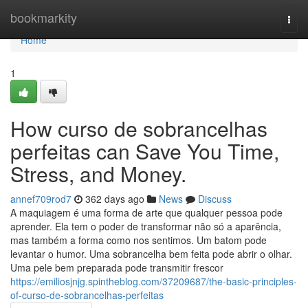
Home
bookmarkity
Togg
navi
Home
1
How curso de sobrancelhas
perfeitas can Save You Time,
Stress, and Money.
annef709rod7
362 days ago
News
Discuss
A maquiagem é uma forma de arte que qualquer pessoa pode
aprender. Ela tem o poder de transformar não só a aparência,
mas também a forma como nos sentimos. Um batom pode
levantar o humor. Uma sobrancelha bem feita pode abrir o olhar.
Uma pele bem preparada pode transmitir frescor
https://emiliosjnjg.spintheblog.com/37209687/the-basic-principles-
of-curso-de-sobrancelhas-perfeitas