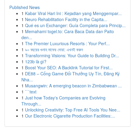
Published News
1
Kabar Viral Hari Ini : Kejadian yang Menggempar...
1
Neuro Rehabilitation Facility in the Capita...
1
Qué es un Exchanger: Guía Completa para Princip...
1
Memahami togel.to: Cara Baca Data dan Paito
den...
1
The Premier Luxurious Resorts : Your Perf...
1
৯০ বছরের গুনাহ মাফের দোয়া: এখনই করুন
1
Transforming Visions: Your Guide to Building Dr...
1
123b là gì?
1
Boost Your SEO: A Backlink Tutorial for First...
1
DE88 – Cổng Game Đổi Thưởng Uy Tín, Đăng Ký
Nha...
1
Musangwin: A emerging beacon in Zimbabwean ...
1
```text
1
Just how Today's Companies are Evolving
Through...
1
Unlocking Creativity: Top Free AI Tools You Nee...
1
Our Electronic Cigarette Production Facilities:...