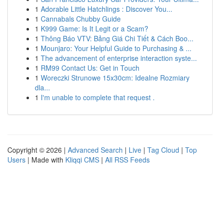
1
Adorable Little Hatchlings : Discover You...
1
Cannabals Chubby Guide
1
K999 Game: Is It Legit or a Scam?
1
Thông Báo VTV: Bảng Giá Chi Tiết & Cách Boo...
1
Mounjaro: Your Helpful Guide to Purchasing & ...
1
The advancement of enterprise interaction syste...
1
RM99 Contact Us: Get in Touch
1
Woreczki Strunowe 15x30cm: Idealne Rozmiary
dla...
1
I'm unable to complete that request .
Copyright © 2026 |
Advanced Search
|
Live
|
Tag Cloud
|
Top
Users
| Made with
Kliqqi CMS
|
All RSS Feeds