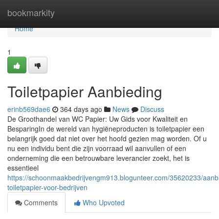
Home
bookmarkity
Home
1
Toiletpapier Aanbieding
erinb569dae6
364 days ago
News
Discuss
De Groothandel van WC Papier: Uw Gids voor Kwaliteit en
BesparingIn de wereld van hygiëneproducten is toiletpapier een
belangrijk goed dat niet over het hoofd gezien mag worden. Of u
nu een individu bent die zijn voorraad wil aanvullen of een
onderneming die een betrouwbare leverancier zoekt, het is
essentieel
https://schoonmaakbedrijvengm913.blogunteer.com/35620233/aanb
toiletpapier-voor-bedrijven
Comments
Who Upvoted