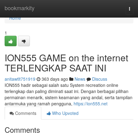
Home
bookmarkity
Togg
navi
Home
1
ION555 GAME on the internet
TERLENGKAP SAAT INI
anitawtlt751919
363 days ago
News
Discuss
ION555 hadir sebagai salah satu System recreation online
terlengkap dan paling diminati saat ini. Dengan berbagai pilihan
permainan menarik, sistem keamanan yang andal, serta tampilan
antarmuka yang ramah pengguna,
https://ion555.net
Comments
Who Upvoted
Comments