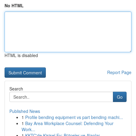
No HTML
HTML is disabled
Report Page
Search
Go
Published News
1
Profile bending equipment vs part bending machi...
1
Bay Area Workplace Counsel: Defending Your
Work...
1
KKTC'de Kişisel Ev: Bütçeler ve Alanlar