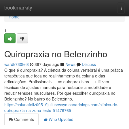
Home
bookmarkity
Togg
navi
Home
1
Quiropraxia no Belenzinho
wardk730tei8
367 days ago
News
Discuss
O que é quiropraxia? A ciência da coluna vertebral é uma prática
terapêutica que foca no realinhamento da coluna e das
articulações. Profissionais — os quiropraxistas — utilizam
técnicas de ajustes manuais para restaurar a mobilidade e
reduzir tensões musculares. Por que escolher quiropraxia no
Belenzinho? No bairro do Belenzinho,
https://colunafeliz09519juliusrwxyo.canariblogs.com/clínica-de-
quiropraxia-na-zona-leste-51476765
Comments
Who Upvoted