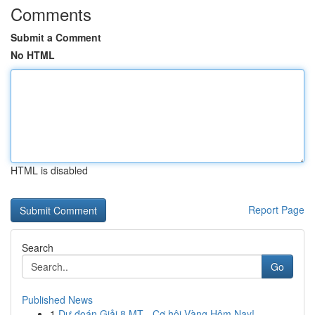
Comments
Submit a Comment
No HTML
HTML is disabled
Report Page
Search
Go
Published News
1
Dự đoán Giải 8 MT - Cơ hội Vàng Hôm Nay!