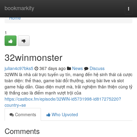
Home
bookmarkity
Togg
navi
Home
1
32winmonster
julian4c97bks5
367 days ago
News
Discuss
32WIN là nhà cái trực tuyến uy tín, mang đến hệ sinh thái cá cược
toàn diện: thể thao, game bài đổi thưởng, sòng bài live và slot
game hấp dẫn. Giao diện mượt mà, trải nghiệm thân thiện cùng tỷ
lệ thắng cao là điểm mạnh vượt trội của
https://castbox.fm/episode/32WIN-id5731998-id817275220?
country=se
Comments
Who Upvoted
Comments