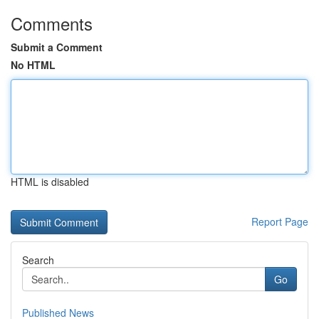
Comments
Submit a Comment
No HTML
HTML is disabled
Report Page
Search
Go
Published News