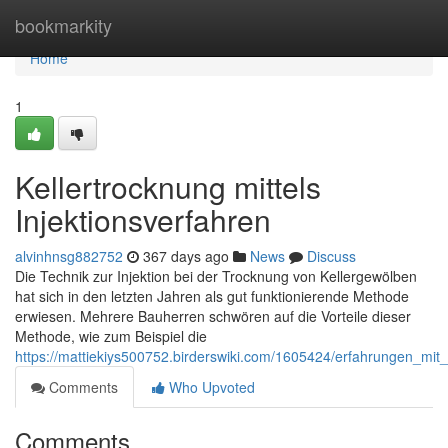
Home
bookmarkity
Home
1
Kellertrocknung mittels
Injektionsverfahren
alvinhnsg882752
367 days ago
News
Discuss
Die Technik zur Injektion bei der Trocknung von Kellergewölben
hat sich in den letzten Jahren als gut funktionierende Methode
erwiesen. Mehrere Bauherren schwören auf die Vorteile dieser
Methode, wie zum Beispiel die
https://mattiekiys500752.birderswiki.com/1605424/erfahrungen_mit_
Comments
Who Upvoted
Comments