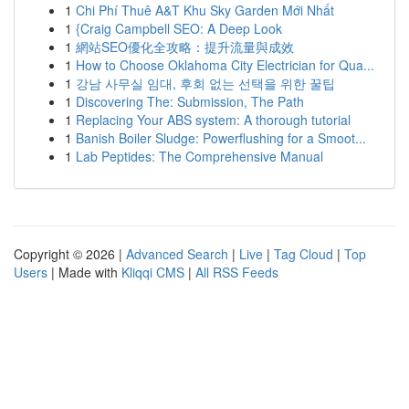
1
Chi Phí Thuê A&T Khu Sky Garden Mới Nhất
1
{Craig Campbell SEO: A Deep Look
1
網站SEO優化全攻略：提升流量與成效
1
How to Choose Oklahoma City Electrician for Qua...
1
강남 사무실 임대, 후회 없는 선택을 위한 꿀팁
1
Discovering The: Submission, The Path
1
Replacing Your ABS system: A thorough tutorial
1
Banish Boiler Sludge: Powerflushing for a Smoot...
1
Lab Peptides: The Comprehensive Manual
Copyright © 2026 |
Advanced Search
|
Live
|
Tag Cloud
|
Top
Users
| Made with
Kliqqi CMS
|
All RSS Feeds