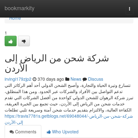
Home
bookmarkity
Togg
navi
Home
1
شركة شحن من الرياض إلى
الأردن
irvingi179zjp2
370 days ago
News
Discuss
تتسارع وتيرة الحياة والتجارة، وأصبح الشحن الدولي أحد أهم الركائز التي
تدعم التواصل بين الأفراد والشركات عبر الحدود. ومن هذا المنطلق،
تبرز شركة الرهوان للشحن الدولي كواحدة من أفضل الشركات التي تقدم
خدمات شحن من الرياض إلى الأردن، حيث تجمع بين الخبرة العريقة،
الكفاءة العالية، والالتزام بتقديم خدمات شحن آمنة وسريعة تلبي تطلعات
https://travis7781s.getblogs.net/69048044/شركة-شحن-من-الرياض-
إلى-الأردن
Comments
Who Upvoted