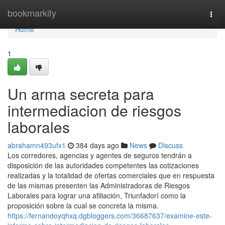
Home
bookmarkity
Togg
navi
Home
1
Un arma secreta para
intermediacion de riesgos
laborales
abrahamn493ufx1
384 days ago
News
Discuss
Los corredores, agencias y agentes de seguros tendrán a
disposición de las autoridades competentes las cotizaciones
realizadas y la totalidad de ofertas comerciales que en respuesta
de las mismas presenten las Administradoras de Riesgos
Laborales para lograr una afiliación, Triunfadorí como la
proposición sobre la cual se concreta la misma.
https://fernandoyqhxq.dgbloggers.com/36687637/examine-este-