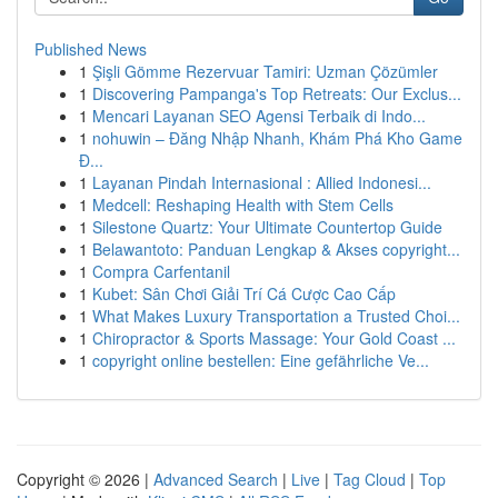
Published News
1
Şişli Gömme Rezervuar Tamiri: Uzman Çözümler
1
Discovering Pampanga's Top Retreats: Our Exclus...
1
Mencari Layanan SEO Agensi Terbaik di Indo...
1
nohuwin – Đăng Nhập Nhanh, Khám Phá Kho Game
Đ...
1
Layanan Pindah Internasional : Allied Indonesi...
1
Medcell: Reshaping Health with Stem Cells
1
Silestone Quartz: Your Ultimate Countertop Guide
1
Belawantoto: Panduan Lengkap & Akses copyright...
1
Compra Carfentanil
1
Kubet: Sân Chơi Giải Trí Cá Cược Cao Cấp
1
What Makes Luxury Transportation a Trusted Choi...
1
Chiropractor & Sports Massage: Your Gold Coast ...
1
copyright online bestellen: Eine gefährliche Ve...
Copyright © 2026 |
Advanced Search
|
Live
|
Tag Cloud
|
Top