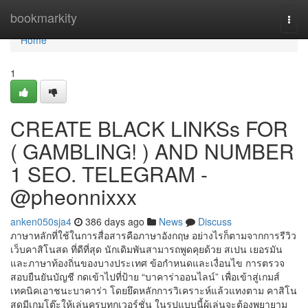
Home
bookmarkity
Togg
navi
Home
1
CREATE BLACK LINKSs FOR
( GAMBLING! ) AND NUMBER
1 SEO. TELEGRAM -
@pheonnixxx
anken050sja4
386 days ago
News
Discuss
ภาษาหลักที่ใช้ในการสื่อสารคือภาษาอังกฤษ อย่างไรก็ตามจากการรีวิว
เว็บคาสิโนสด ที่ดีที่สุด นักเดิมพันสามารถพูดคุยด้วย สเปน เยอรมัน
และภาษาท้องถิ่นของบางประเทศ ข้อกำหนดและเงื่อนไข การตรวจ
สอบยืนยันบัญชี กดเข้าไปที่ป้าย “บาคาร่าออนไลน์” เพื่อเข้าสู่เกมส์
เทคนิคเอาชนะบาคาร่า โดยยึดหลักการวิเคราะห์แล้วแทงตาม คาสิโน
สดมีเกมโต๊ะให้เล่นครบทุกเวอร์ชั่น ในรูปแบบนี้ผู้เล่นจะต้องพยายาม