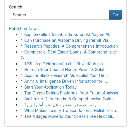
Search
Go
Published News
1
Kapı Şirketleri: İstanbul'da Korunaklı Yaşam Al...
1
Can Purchase an Alabama Driving Permit Via...
1
Research Peptides: A Comprehensive Introduction
1
Commercial Real Estate Loans: A Comprehensive
G...
1
123b là gì? Hướng dẫn chi tiết và đánh giá
1
Refresh Your Coastal Home: Power & Soluti...
1
Acquire Black Research Molecules Your De...
1
Artificial Intelligence Driven Information for ...
1
Start Your Application Today
1
Top Crypto Betting Platforms: Your Future Analysis
1
Amibroker Data Feeds: A Comprehensive Guide
1
أزمة القروض المتعثرة: هل نحن أمام انهيار؟
1
What Makes Luxury Transportation a Reliable Tra...
1
The Villages Movers: Your Stress-Free Relocati...