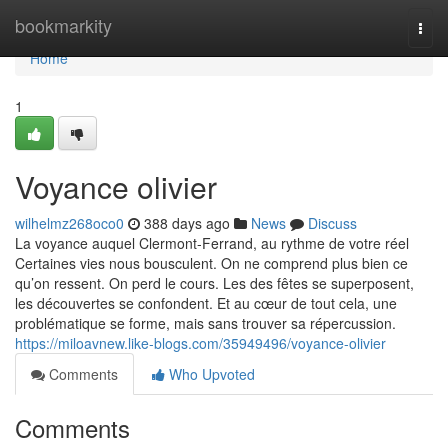
Home
bookmarkity
Togg
navi
Home
1
Voyance olivier
wilhelmz268oco0
388 days ago
News
Discuss
La voyance auquel Clermont-Ferrand, au rythme de votre réel
Certaines vies nous bousculent. On ne comprend plus bien ce
qu’on ressent. On perd le cours. Les des fêtes se superposent,
les découvertes se confondent. Et au cœur de tout cela, une
problématique se forme, mais sans trouver sa répercussion.
https://miloavnew.like-blogs.com/35949496/voyance-olivier
Comments
Who Upvoted
Comments