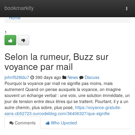
Home
bookmarkity
Togg
navi
Home
1
Selon la rumeur, Buzz sur
voyance par mail
johnf528ldu7
390 days ago
News
Discuss
Pourquoi la voyance par mail ne signifie pas moins, mais
autrement Quand on pense auxquels la voyance, on imagine
souvent un échange verbal : une voix, une solution immédiate, un
jour de tension entre deux êtres qui se traitent. Pourtant, il y a un
autre chemin, plus sobre, plus posé,
https://voyance-gratuite-
sans-cb52723.ourcodeblog.com/36406327/que-signifie
Comments
Who Upvoted