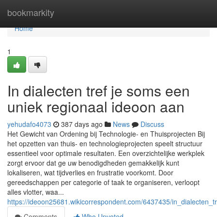
Home
bookmarkity
Home
1
In dialecten tref je soms een
uniek regionaal ideoon aan
yehudafo4073
387 days ago
News
Discuss
Het Gewicht van Ordening bij Technologie- en Thuisprojecten Bij
het opzetten van thuis- en technologieprojecten speelt structuur
essentieel voor optimale resultaten. Een overzichtelijke werkplek
zorgt ervoor dat ge uw benodigdheden gemakkelijk kunt
lokaliseren, wat tijdverlies en frustratie voorkomt. Door
gereedschappen per categorie of taak te organiseren, verloopt
alles vlotter, waa...
https://ideoon25681.wikicorrespondent.com/6437435/in_dialecten
Comments
Who Upvoted