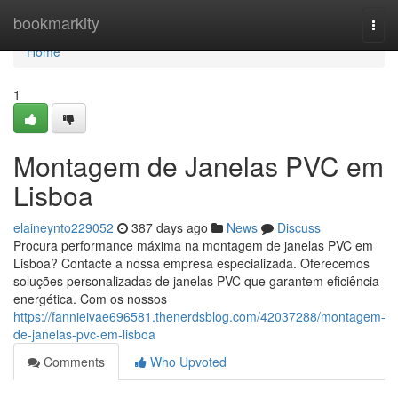
Home
bookmarkity
Togg
navi
Home
1
Montagem de Janelas PVC em
Lisboa
elaineynto229052
387 days ago
News
Discuss
Procura performance máxima na montagem de janelas PVC em
Lisboa? Contacte a nossa empresa especializada. Oferecemos
soluções personalizadas de janelas PVC que garantem eficiência
energética. Com os nossos
https://fannieivae696581.thenerdsblog.com/42037288/montagem-
de-janelas-pvc-em-lisboa
Comments
Who Upvoted