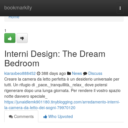
Home
bookmarkity
Togg
navi
Home
1
Interni Design: The Dream
Bedroom
kiaraxbeo888452
388 days ago
News
Discuss
Creare la camera da letto perfetta è un desiderio universale per
tutti. Un rifugio di _pace,_tranquillità,_relax_ dove potersi
rigenerare dopo una lunga giornata. Per rendere il vostro spazio
notte davvero speciale_
https://junaidlemk901180.tinyblogging.com/arredamento-interni-
la-camera-da-letto-dei-sogni-79970120
Comments
Who Upvoted