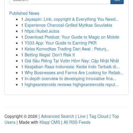
Published News
1
Jayaspin: Link, copyright & Everything You Need...
1
Experience Charcoal‑Grilled Mytikas Souvlakia
1
https://kubet.autos
1
Download Pixidust: Your Guide to Magic on Mobile
1
Y333 App: Your Guide to Earning PKR
1
Kelas Komoditas Trading Dari Awal : Petunj...
1
Betting Illegal: Don't Risk It
1
Giá Sầu Riêng Tại Vườn Hôm Nay: Cập Nhật Nhất
1
Keajaiban Rasa Indonesia: Kedai Indo Terbaik di...
1
Why Businesses and Farms Are Looking for Reliab...
1
In-depth overview to developing innovative fina...
1
highgearsteroids reviews highgearsteroids reput...
Copyright © 2026 |
Advanced Search
|
Live
|
Tag Cloud
|
Top
Users
| Made with
Kliqqi CMS
|
All RSS Feeds