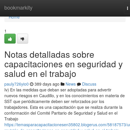
Home
bookmarkity
T
n
Home
1
Notas detalladas sobre
capacitaciones en seguridad y
salud en el trabajo
pauly726yio0
389 days ago
News
Discuss
Iv) En las medidas que deban ser adoptadas para advertir
nuevos riesgos en Caudillo, y en los conocimientos en materia de
SST que periódicamente deben ser reforzados por los
trabajadores. Esta es una capacitación que se realiza durante la
conformación del Comité Paritario de Seguridad y Salud en el
Trabajo
https://temasparacapacitacionesen35802.blogerus.com/58187573/u