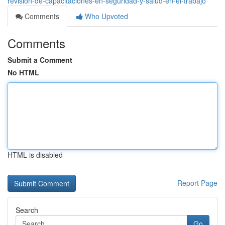
revisión-de-capacitaciones-en-seguridad-y-salud-en-el-trabajo
Comments
Who Upvoted
Comments
Submit a Comment
No HTML
HTML is disabled
Report Page
Search
Go