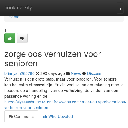
Home
bookmarkity
Togg
navi
Home
1
zorgeloos verhuizen voor
senioren
brianysth265780
390 days ago
News
Discuss
Verhuizen is een grote stap, maar voor jongeren. Voor seniors
kan het extra stressvol zijn. Er zijn veel zaken om rekening mee te
houden: de afhandeling_ van de verhuizing, de vinden van een
passende woning en de
https://alyssawhnm514999.frewwebs.com/36346303/probleemloos-
verhuizen-voor-senioren
Comments
Who Upvoted