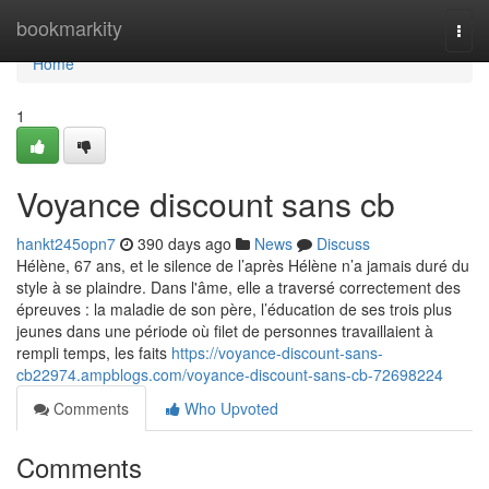
Home
bookmarkity
Togg
navi
Home
1
Voyance discount sans cb
hankt245opn7
390 days ago
News
Discuss
Hélène, 67 ans, et le silence de l’après Hélène n’a jamais duré du
style à se plaindre. Dans l'âme, elle a traversé correctement des
épreuves : la maladie de son père, l’éducation de ses trois plus
jeunes dans une période où filet de personnes travaillaient à
rempli temps, les faits
https://voyance-discount-sans-
cb22974.ampblogs.com/voyance-discount-sans-cb-72698224
Comments
Who Upvoted
Comments