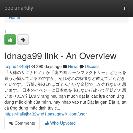
Home
bookmarkity
Togg
navi
Home
1
Idnaga99 link - An Overview
ralphd444btj4
390 days ago
News
Discuss
『天穂のサクナヒメ』か『龍の国 ルーンファクトリー』どちらを
買うか悩んでいるのですが、それぞれの特徴など教えていただき
たいです。 万博が終わればゴミみたいな金額でしか売れないと思
います。 日本のイベントに日本車を使わない行政って問題だと思
いませんか? Lưu ý rằng nếu bạn muốn đặt lại các lựa chọn ứng
dụng mặc định của mình, hãy nhấp vào nút Đặt lại gần Đặt lại tất
cả ứng dụng mặc định tùy c...
https://hallajh432wnd1.sasugawiki.com/user
Comments
Who Upvoted