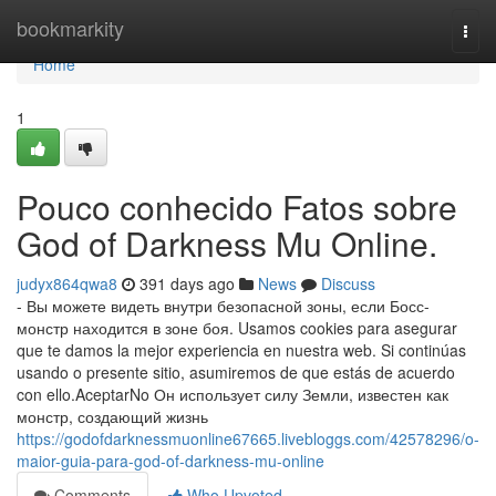
Home
bookmarkity
Togg
navi
Home
1
Pouco conhecido Fatos sobre
God of Darkness Mu Online.
judyx864qwa8
391 days ago
News
Discuss
- Вы можете видеть внутри безопасной зоны, если Босс-
монстр находится в зоне боя. Usamos cookies para asegurar
que te damos la mejor experiencia en nuestra web. Si continúas
usando o presente sitio, asumiremos de que estás de acuerdo
con ello.AceptarNo Он использует силу Земли, известен как
монстр, создающий жизнь
https://godofdarknessmuonline67665.livebloggs.com/42578296/o-
maior-guia-para-god-of-darkness-mu-online
Comments
Who Upvoted